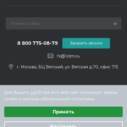
8 800 775-08-79
Заказать звонок
hi@1clim.ru
г. Москва, БЦ Вятский, ул. Вятская д.70, офис 715
Для Вашего удобства этот веб-сайт использует файлы
cookie и системы обезличенной статистики.
Выберите настройки cookie
Принять
Минимальные
© ООО «ТЕХНОКЛИМАТ ИНЖИНИРИНГ», официальный
Аналитические/Функциональные
дилер Hisense в РФ
Настроить