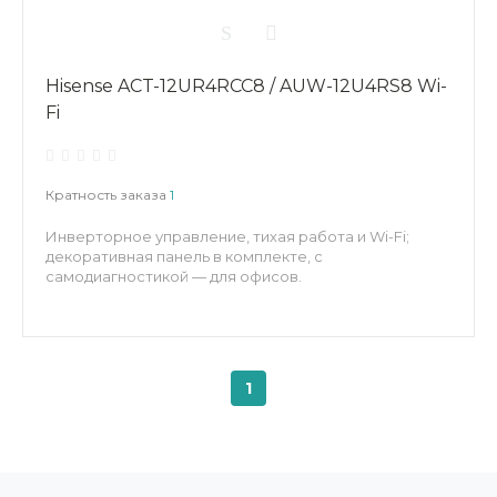
Hisense ACT-12UR4RCC8 / AUW-12U4RS8 Wi-
Fi
Кратность заказа
1
Инверторное управление, тихая работа и Wi-Fi;
декоративная панель в комплекте, с
самодиагностикой — для офисов.
1