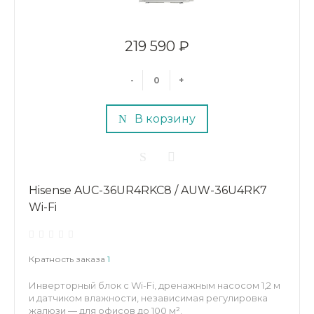
219 590 ₽
-
+
В корзину
Hisense AUC-36UR4RKC8 / AUW-36U4RK7
Wi-Fi
Кратность заказа
1
Инверторный блок с Wi-Fi, дренажным насосом 1,2 м
и датчиком влажности, независимая регулировка
жалюзи — для офисов до 100 м².