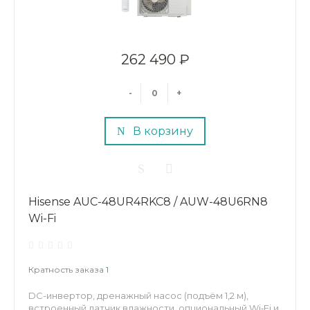
262 490 ₽
-
+
В корзину
Hisense AUC-48UR4RKC8 / AUW-48U6RN8
Wi-Fi
Кратность заказа
1
DC-инвертор, дренажный насос (подъём 1,2 м),
встроенный датчик влажности, опциональный Wi‑Fi и