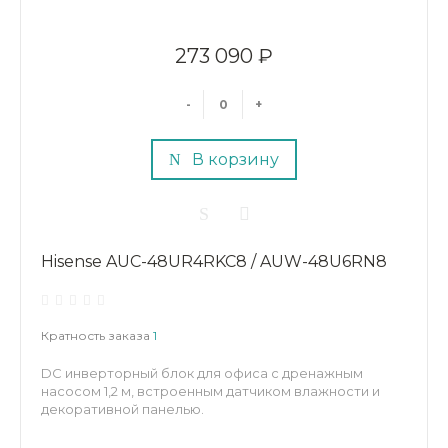
273 090 ₽
-
+
В корзину
Hisense AUC-48UR4RKC8 / AUW-48U6RN8
Кратность заказа
1
DC инверторный блок для офиса с дренажным
насосом 1,2 м, встроенным датчиком влажности и
декоративной панелью.