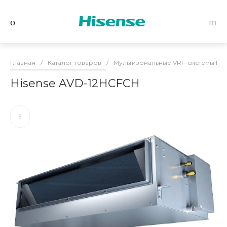
Главная
/
Каталог товаров
/
Мультизональные VRF-системы Hise
Hisense AVD-12HCFCH