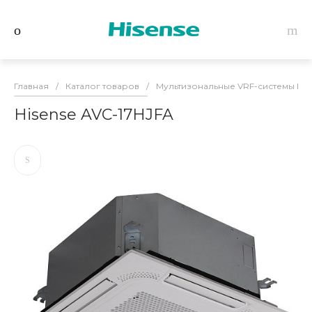
Главная
/
Каталог товаров
/
Мультизональные VRF-системы Hise
Hisense AVC-17HJFA