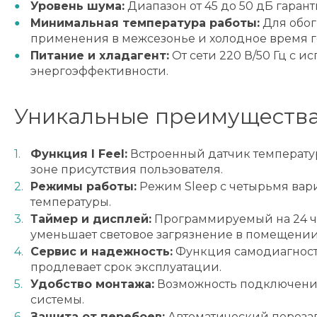
Уровень шума:
Диапазон от 45 до 50 дБ гаран
Минимальная температура работы:
Для обог
применения в межсезонье и холодное время г
Питание и хладагент:
От сети 220 В/50 Гц с 
энергоэффективности.
Уникальные преимущества
Функция I Feel:
Встроенный датчик температур
зоне присутствия пользователя.
Режимы работы:
Режим Sleep с четырьмя вар
температуры.
Таймер и дисплей:
Программируемый на 24 ча
уменьшает световое загрязнение в помещении
Сервис и надежность:
Функция самодиагности
продлевает срок эксплуатации.
Удобство монтажа:
Возможность подключения 
системы.
Защита от перебоев:
Автоматический перезапу