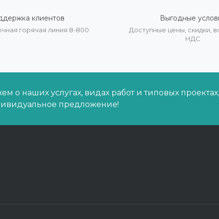
ддержка клиентов
Выгодные услов
очная горячая линия 8-800
Доступные цены, скидки,
НДС
м о наших услугах, видах работ и типовых проектах
дивидуальное предложение!