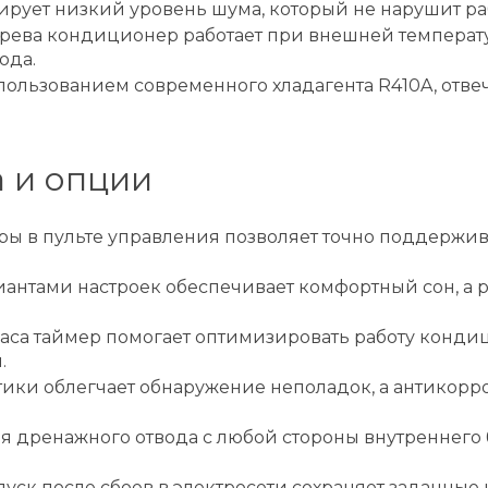
тирует низкий уровень шума, который не нарушит р
рева кондиционер работает при внешней температур
ода.
использованием современного хладагента R410A, от
 и опции
ы в пульте управления позволяет точно поддержив
иантами настроек обеспечивает комфортный сон, а 
са таймер помогает оптимизировать работу конди
.
ки облегчает обнаружение неполадок, а антикорроз
дренажного отвода с любой стороны внутреннего б
ск после сбоев в электросети сохраняет заданные 