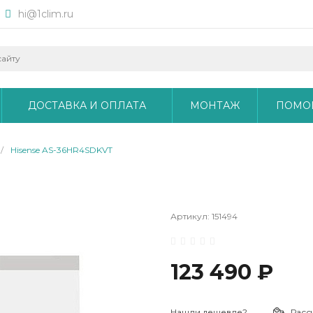
hi@1clim.ru
ДОСТАВКА И ОПЛАТА
МОНТАЖ
ПОМО
/
Hisense AS-36HR4SDKVT
Артикул:
151494
123 490 ₽
Нашли дешевле?
Расс