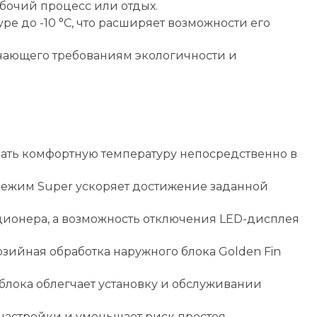
абочий процесс или отдых.
е до -10 °C, что расширяет возможности его
вечающего требованиям экологичности и
ать комфортную температуру непосредственно в
режим Super ускоряет достижение заданной
ционера, а возможность отключения LED-дисплея
ийная обработка наружного блока Golden Fin
лока облегчает установку и обслуживании
настройки и уменьшает риск простоя.