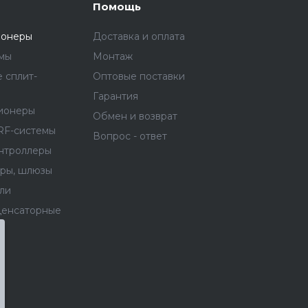
Помощь
ионеры
Доставка и оплата
емы
Монтаж
 сплит-
Оптовые поставки
Гарантия
ионеры
Обмен и возврат
RF-системы
Вопрос - ответ
онтроллеры
еры, шлюзы
ли
денсаторные