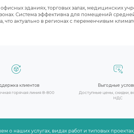
офисных зданиях, торговых залах, медицинских учр
зонах. Система эффективна для помещений средней
 что актуально в регионах с переменчивым климат
ддержка клиентов
Выгодные услов
очная горячая линия 8-800
Доступные цены, скидки,
НДС
м о наших услугах, видах работ и типовых проектах