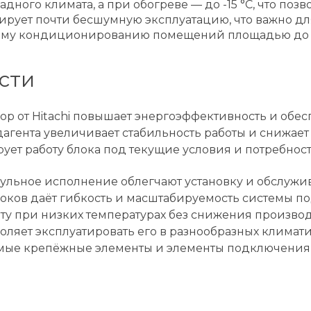
ного климата, а при обогреве — до -15 °C, что поз
нтирует почти бесшумную эксплуатацию, что важно 
ному кондиционированию помещений площадью до 1
сти
 от Hitachi повышает энергоэффективность и обесп
агента увеличивает стабильность работы и снижает 
ует работу блока под текущие условия и потребнос
ульное исполнение облегчают установку и обслужи
оков даёт гибкость и масштабируемость системы п
ту при низких температурах без снижения производ
оляет эксплуатировать его в разнообразных климати
мые крепёжные элементы и элементы подключения 