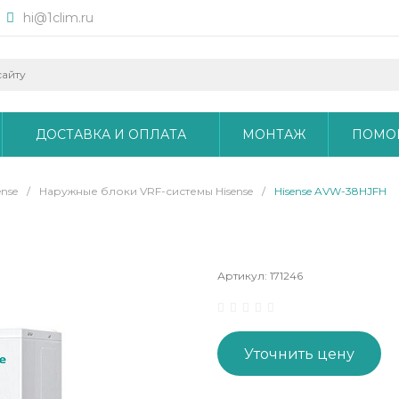
hi@1clim.ru
ДОСТАВКА И ОПЛАТА
МОНТАЖ
ПОМО
nse
/
Наружные блоки VRF-системы Hisense
/
Hisense AVW-38HJFH
Артикул:
171246
Уточнить цену