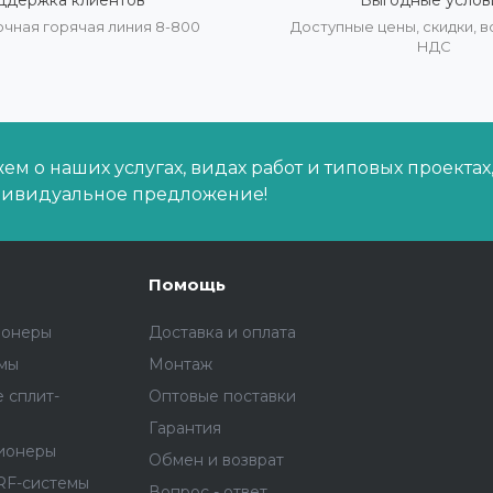
ддержка клиентов
Выгодные услов
очная горячая линия 8-800
Доступные цены, скидки,
НДС
м о наших услугах, видах работ и типовых проектах
дивидуальное предложение!
Помощь
ионеры
Доставка и оплата
емы
Монтаж
 сплит-
Оптовые поставки
Гарантия
ионеры
Обмен и возврат
RF-системы
Вопрос - ответ