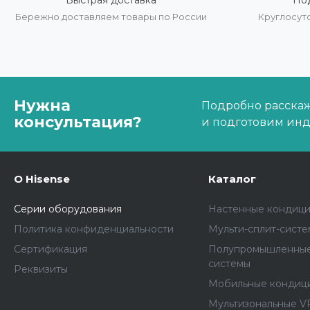
Быстрая доставка
По
Бережно доставляем товары по России
Круглосут
Нужна
Подробно расскаже
консультация?
и подготовим ин
О Hisense
Каталог
Серии оборудования
Настенные кондиц
Политика конфиденциальности
Мульти-сплит-сист
Сертификация
Полупромышленные
системы
Реквизиты
Мобильные кондиц
Мультизональные V