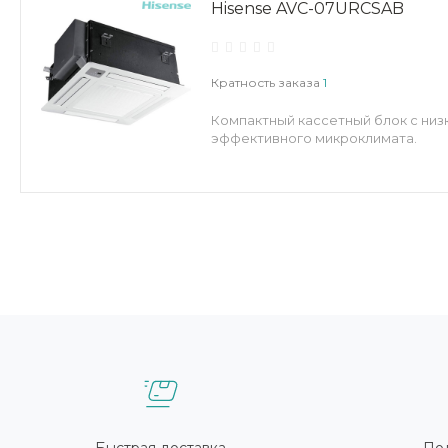
Hisense AVC-07URCSAB
Кратность заказа
1
Компактный кассетный блок с низ
эффективного микроклимата.