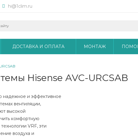
hi@1clim.ru
ДОСТАВКА И ОПЛАТА
МОНТАЖ
ПОМО
-URCSAB
стемы Hisense AVC-URCSAB
то надежное и эффективное
темах вентиляции,
ют высокой
ечить комфортную
 технологии VRF, эти
ение воздуха и