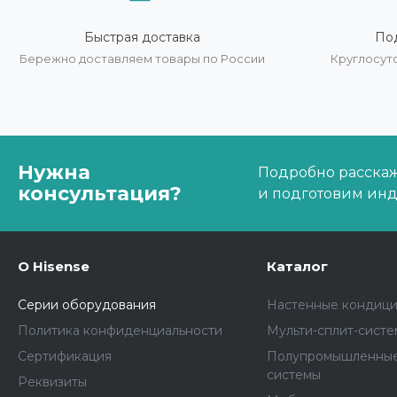
Быстрая доставка
По
Бережно доставляем товары по России
Круглосут
Нужна
Подробно расскаже
консультация?
и подготовим ин
О Hisense
Каталог
Серии оборудования
Настенные кондиц
Политика конфиденциальности
Мульти-сплит-сист
Сертификация
Полупромышленные
системы
Реквизиты