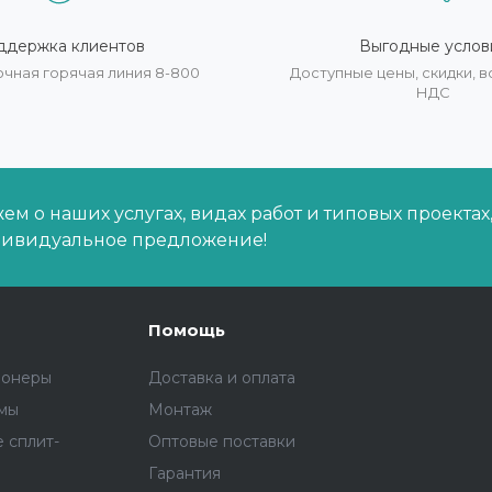
ддержка клиентов
Выгодные услов
очная горячая линия 8-800
Доступные цены, скидки,
НДС
м о наших услугах, видах работ и типовых проектах
дивидуальное предложение!
Помощь
ионеры
Доставка и оплата
емы
Монтаж
 сплит-
Оптовые поставки
Гарантия