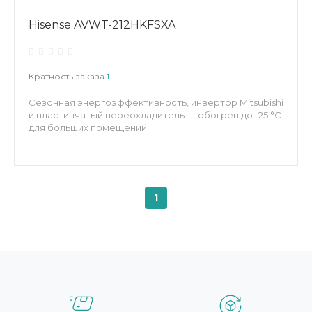
Hisense AVWT-212HKFSXA
Кратность заказа
1
Сезонная энергоэффективность, инвертор Mitsubishi
и пластинчатый переохладитель — обогрев до -25 °C
для больших помещений.
1