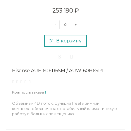
253 190 ₽
-
+
В корзину
Hisense AUF-60ER6SM / AUW-60H6SP1
Кратность заказа
1
Объемный 4D поток, функция I feel и зимний
комплект обеспечивают стабильный климат и тихую
работу в больших помещениях.