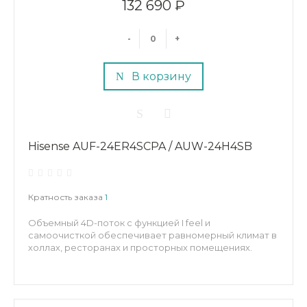
132 690 ₽
-
+
В корзину
Hisense AUF-24ER4SCPA / AUW-24H4SB
Кратность заказа
1
Объемный 4D-поток с функцией I feel и
самоочисткой обеспечивает равномерный климат в
холлах, ресторанах и просторных помещениях.