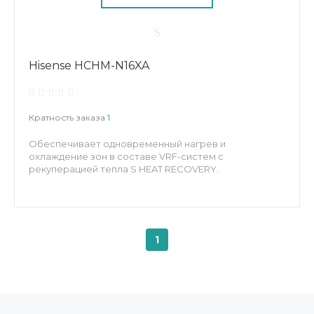
Hisense HCHM-N16XA
Кратность заказа
1
Обеспечивает одновременный нагрев и
охлаждение зон в составе VRF-систем с
рекуперацией тепла S HEAT RECOVERY.
1